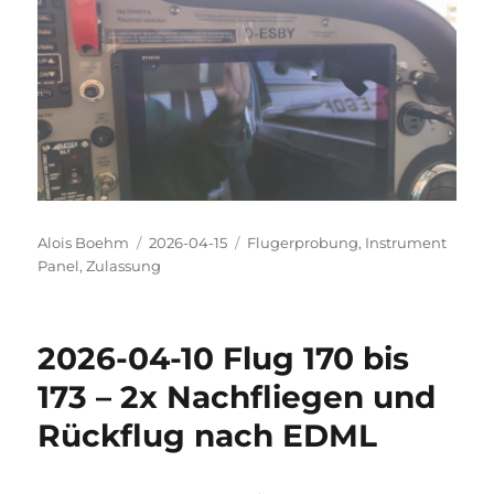
Autor
Veröffentlicht
Kategorien
Alois Boehm
2026-04-15
Flugerprobung
,
Instrument
am
Panel
,
Zulassung
2026-04-10 Flug 170 bis
173 – 2x Nachfliegen und
Rückflug nach EDML