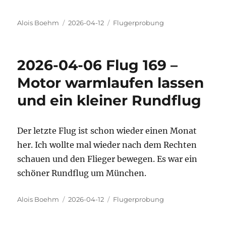
Autor
Veröffentlicht
Kategorien
Alois Boehm
2026-04-12
Flugerprobung
am
2026-04-06 Flug 169 –
Motor warmlaufen lassen
und ein kleiner Rundflug
Der letzte Flug ist schon wieder einen Monat
her. Ich wollte mal wieder nach dem Rechten
schauen und den Flieger bewegen. Es war ein
schöner Rundflug um München.
Autor
Veröffentlicht
Kategorien
Alois Boehm
2026-04-12
Flugerprobung
am