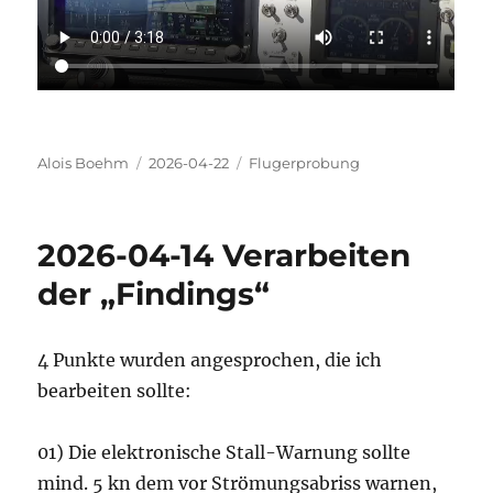
Autor
Veröffentlicht
Kategorien
Alois Boehm
2026-04-22
Flugerprobung
am
2026-04-14 Verarbeiten
der „Findings“
4 Punkte wurden angesprochen, die ich
bearbeiten sollte:
01) Die elektronische Stall-Warnung sollte
mind. 5 kn dem vor Strömungsabriss warnen,