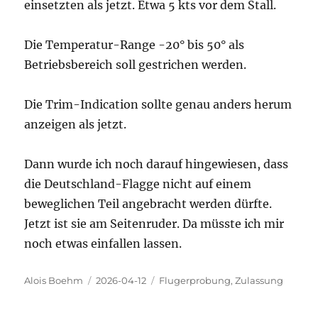
einsetzten als jetzt. Etwa 5 kts vor dem Stall.
Die Temperatur-Range -20° bis 50° als
Betriebsbereich soll gestrichen werden.
Die Trim-Indication sollte genau anders herum
anzeigen als jetzt.
Dann wurde ich noch darauf hingewiesen, dass
die Deutschland-Flagge nicht auf einem
beweglichen Teil angebracht werden dürfte.
Jetzt ist sie am Seitenruder. Da müsste ich mir
noch etwas einfallen lassen.
Autor
Veröffentlicht
Kategorien
Alois Boehm
2026-04-12
Flugerprobung
,
Zulassung
am