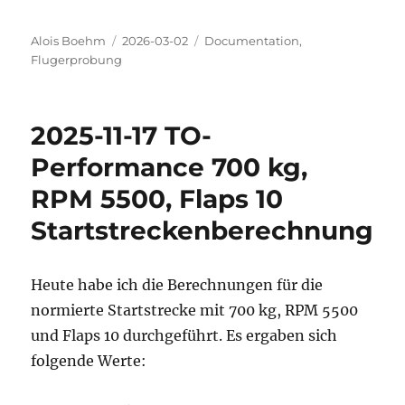
Autor
Veröffentlicht
Kategorien
Alois Boehm
2026-03-02
Documentation
,
am
Flugerprobung
2025-11-17 TO-
Performance 700 kg,
RPM 5500, Flaps 10
Startstreckenberechnung
Heute habe ich die Berechnungen für die
normierte Startstrecke mit 700 kg, RPM 5500
und Flaps 10 durchgeführt. Es ergaben sich
folgende Werte: