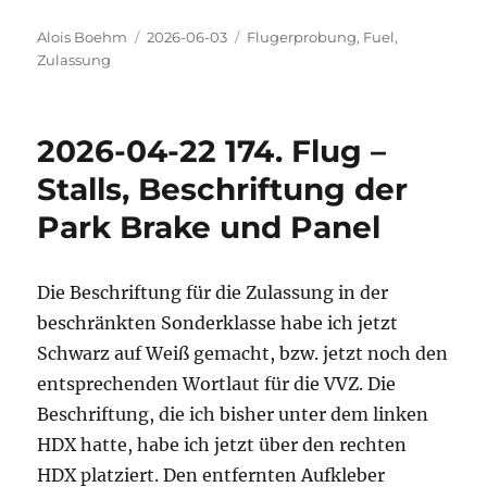
Autor
Veröffentlicht
Kategorien
Alois Boehm
2026-06-03
Flugerprobung
,
Fuel
,
am
Zulassung
2026-04-22 174. Flug –
Stalls, Beschriftung der
Park Brake und Panel
Die Beschriftung für die Zulassung in der
beschränkten Sonderklasse habe ich jetzt
Schwarz auf Weiß gemacht, bzw. jetzt noch den
entsprechenden Wortlaut für die VVZ. Die
Beschriftung, die ich bisher unter dem linken
HDX hatte, habe ich jetzt über den rechten
HDX platziert. Den entfernten Aufkleber