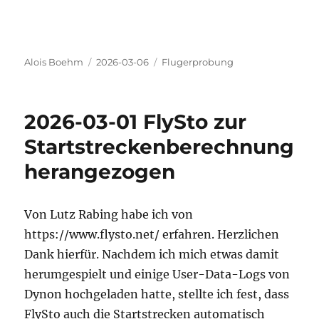
Autor
Veröffentlicht
Kategorien
Alois Boehm
2026-03-06
Flugerprobung
am
2026-03-01 FlySto zur
Startstreckenberechnung
herangezogen
Von Lutz Rabing habe ich von
https://www.flysto.net/ erfahren. Herzlichen
Dank hierfür. Nachdem ich mich etwas damit
herumgespielt und einige User-Data-Logs von
Dynon hochgeladen hatte, stellte ich fest, dass
FlySto auch die Startstrecken automatisch