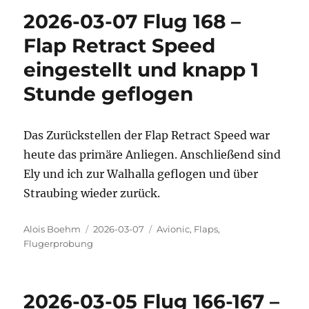
2026-03-07 Flug 168 –
Flap Retract Speed
eingestellt und knapp 1
Stunde geflogen
Das Zurückstellen der Flap Retract Speed war
heute das primäre Anliegen. Anschließend sind
Ely und ich zur Walhalla geflogen und über
Straubing wieder zurück.
Autor
Veröffentlicht
Kategorien
Alois Boehm
2026-03-07
Avionic
,
Flaps
,
am
Flugerprobung
2026-03-05 Flug 166-167 –