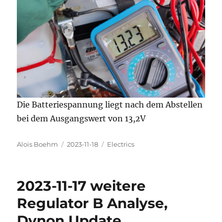
Die Batteriespannung liegt nach dem Abstellen
bei dem Ausgangswert von 13,2V
Autor
Veröffentlicht
Kategorien
Alois Boehm
2023-11-18
Electrics
am
2023-11-17 weitere
Regulator B Analyse,
Dynon Update