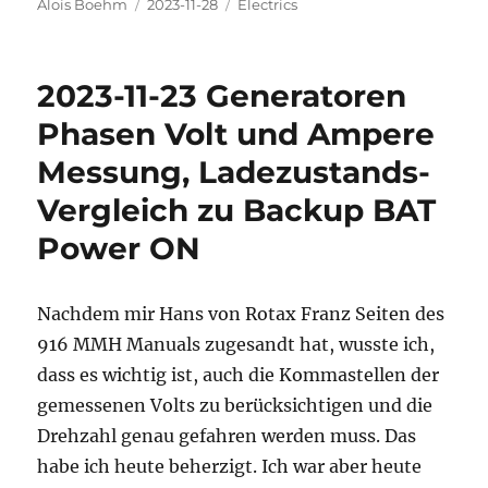
Autor
Veröffentlicht
Kategorien
Alois Boehm
2023-11-28
Electrics
am
2023-11-23 Generatoren
Phasen Volt und Ampere
Messung, Ladezustands-
Vergleich zu Backup BAT
Power ON
Nachdem mir Hans von Rotax Franz Seiten des
916 MMH Manuals zugesandt hat, wusste ich,
dass es wichtig ist, auch die Kommastellen der
gemessenen Volts zu berücksichtigen und die
Drehzahl genau gefahren werden muss. Das
habe ich heute beherzigt. Ich war aber heute