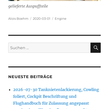
gelieferte Auspuffteile
Autor
Veröffentlicht
Kategorien
Alois Boehm
2020-03-01
Engine
am
SU
Suchen
nach:
NEUESTE BEITRÄGE
2026-07-30 Tanknietenlackierung, Cowling
foliert, Cockpit Beschriftung und
Flughandbuch für Zulassung angepasst