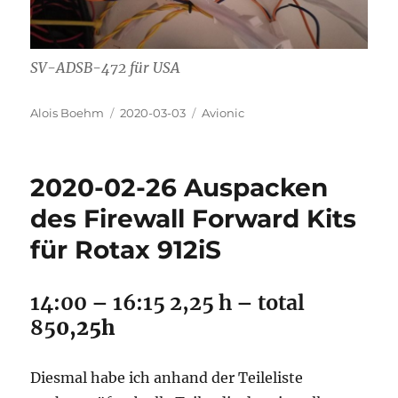
SV-ADSB-472 für USA
Autor
Veröffentlicht
Kategorien
Alois Boehm
2020-03-03
Avionic
am
2020-02-26 Auspacken
des Firewall Forward Kits
für Rotax 912iS
14:00 – 16:15 2,25 h – total
85
0,25h
Diesmal habe ich anhand der Teileliste