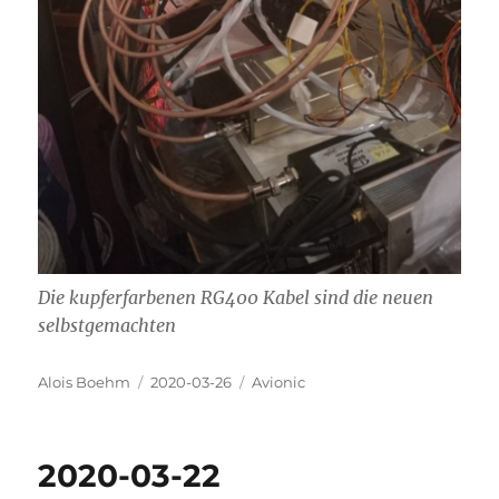
Die kupferfarbenen RG400 Kabel sind die neuen
selbstgemachten
Autor
Veröffentlicht
Kategorien
Alois Boehm
2020-03-26
Avionic
am
2020-03-22