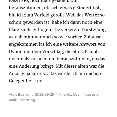
EasyVFR4 nochmals geladen. Um
herauszufinden, ob sich etwas geändert hat,
bin ich zum Vorfeld gerollt. Weil das Wetter so
schön geworden ist, habe ich dann noch eine
Platzrunde geflogen. Die versetzte Darstellung
war aber immer noch so wie vorher. Zuhause
angekommen las ich eine weitere Antwort von
Dynon mit dem Vorschlag, die alte OB…dub
nochmals zu laden um herauszufinden, ob das
eine Änderung bringt. Mit dieser alten war die
Anzeige ja korrekt. Das werde ich bei nächster
Gelegenheit tun.
Autor
Veröffentlicht
Kategorien
Alois Boehm
2025-09-25
Avionic
,
Gear (Nose and
am
Main)
,
Wartung