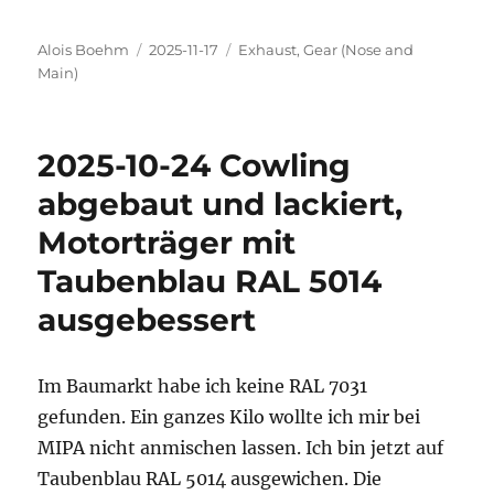
Autor
Veröffentlicht
Kategorien
Alois Boehm
2025-11-17
Exhaust
,
Gear (Nose and
am
Main)
2025-10-24 Cowling
abgebaut und lackiert,
Motorträger mit
Taubenblau RAL 5014
ausgebessert
Im Baumarkt habe ich keine RAL 7031
gefunden. Ein ganzes Kilo wollte ich mir bei
MIPA nicht anmischen lassen. Ich bin jetzt auf
Taubenblau RAL 5014 ausgewichen. Die