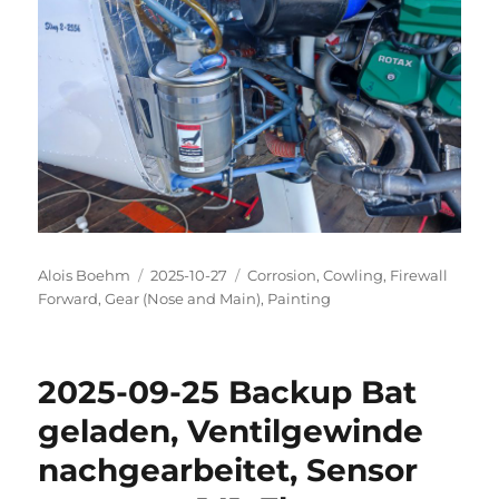
Autor
Veröffentlicht
Kategorien
Alois Boehm
2025-10-27
Corrosion
,
Cowling
,
Firewall
am
Forward
,
Gear (Nose and Main)
,
Painting
2025-09-25 Backup Bat
geladen, Ventilgewinde
nachgearbeitet, Sensor