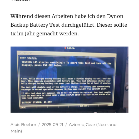
Während diesen Arbeiten habe ich den Dynon
Backup Battery Test durchgeführt. Dieser sollte
1x im Jahr gemacht werden.
Autor
Veröffentlicht
Kategorien
Alois Boehm
2025-09-21
Avionic
,
Gear (Nose and
am
Main)