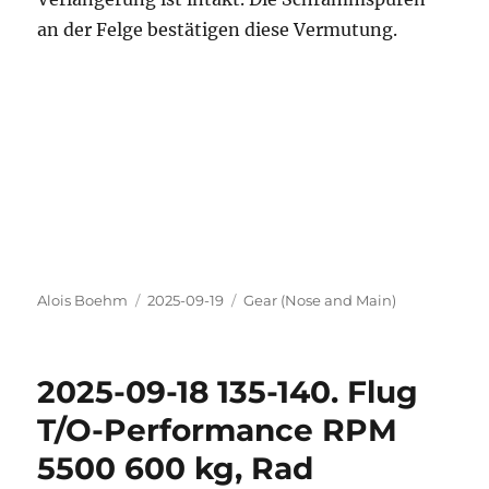
an der Felge bestätigen diese Vermutung.
Autor
Veröffentlicht
Kategorien
Alois Boehm
2025-09-19
Gear (Nose and Main)
am
2025-09-18 135-140. Flug
T/O-Performance RPM
5500 600 kg, Rad