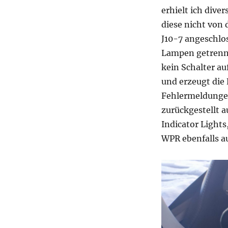
erhielt ich dive
diese nicht von
J10-7 angeschlos
Lampen getrennt
kein Schalter au
und erzeugt die
Fehlermeldungen
zurückgestellt 
Indicator Light
WPR ebenfalls au