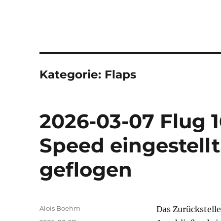
Kategorie:
Flaps
2026-03-07 Flug 1
Speed eingestell
geflogen
Autor
Alois Boehm
Das Zurückstelle