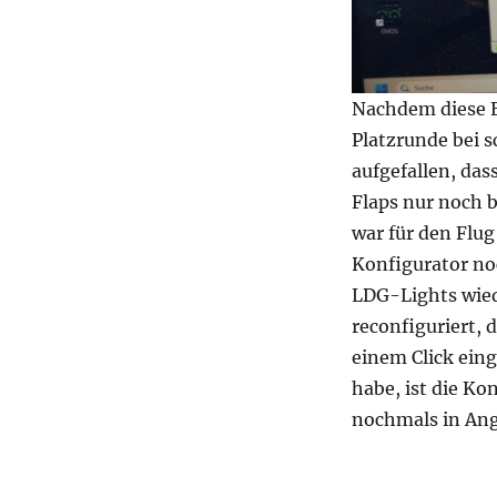
Nachdem diese E
Platzrunde bei 
aufgefallen, das
Flaps nur noch b
war für den Flu
Konfigurator no
LDG-Lights wied
reconfiguriert, 
einem Click ein
habe, ist die Ko
nochmals in Ang