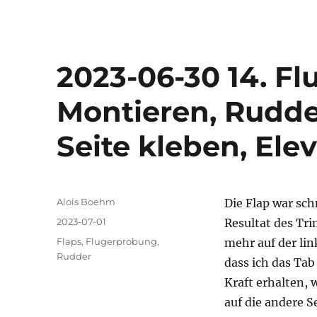
2023-06-30 14. Fl
Montieren, Rudde
Seite kleben, Elev
Autor
Alois Boehm
Die Flap war sch
Veröffentlicht
2023-07-01
Resultat des Trim
am
Kategorien
Flaps
,
Flugerprobung
,
mehr auf der lin
Rudder
dass ich das Tab 
Kraft erhalten, 
auf die andere S