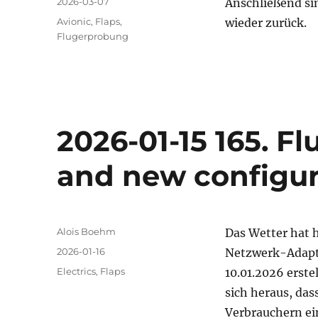
Veröffentlicht
2026-03-07
Anschließend sin
am
Kategorien
Avionic
,
Flaps
,
wieder zurück.
Flugerprobung
2026-01-15 165. F
and new configu
Autor
Alois Boehm
Das Wetter hat 
Veröffentlicht
2026-01-16
Netzwerk-Adapte
am
Kategorien
Electrics
,
Flaps
10.01.2026 erste
sich heraus, das
Verbrauchern ei