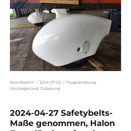
Autor
Veröffentlicht
Kategorien
Alois Boehm
2024-07-02
Flugerprobung
,
am
Uncategorized
,
Zulassung
2024-04-27 Safetybelts-
Maße genommen, Halon