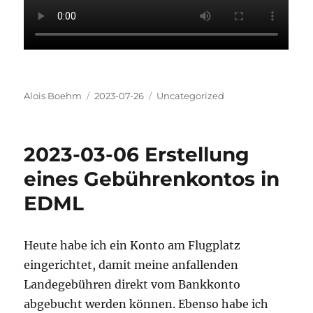
Autor
Veröffentlicht
Kategorien
Alois Boehm
2023-07-26
Uncategorized
am
2023-03-06 Erstellung
eines Gebührenkontos in
EDML
Heute habe ich ein Konto am Flugplatz
eingerichtet, damit meine anfallenden
Landegebühren direkt vom Bankkonto
abgebucht werden können. Ebenso habe ich