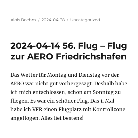
Autor
Veröffentlicht
Kategorien
Alois Boehm
2024-04-28
Uncategorized
am
2024-04-14 56. Flug – Flug
zur AERO Friedrichshafen
Das Wetter für Montag und Dienstag vor der
AERO war nicht gut vorhergesagt. Deshalb habe
ich mich entschlossen, schon am Sonntag zu
fliegen. Es war ein schöner Flug. Das 1. Mal
habe ich VFR einen Flugplatz mit Kontrollzone
angeflogen. Alles lief bestens!