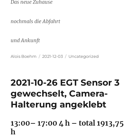
Das neue Zuhause
nochmals die Abfahrt
und Ankunft
Autor
Veröffentlicht
Kategorien
Alois Boehm
2021-12-03
Uncategorized
am
2021-10-26 EGT Sensor 3
gewechselt, Camera-
Halterung angeklebt
13:00– 17:00 4 h – total 1913,75
h