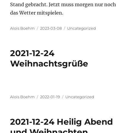
Stand gebracht. Jetzt muss morgen nur noch
das Wetter mitspielen.
Autor
Veröffentlicht
Kategorien
Alois Boehm
2023-03-08
Uncategorized
am
2021-12-24
Weihnachtsgrüße
Autor
Veröffentlicht
Kategorien
Alois Boehm
2022-01-19
Uncategorized
am
2021-12-24 Heilig Abend
und Weihnachten