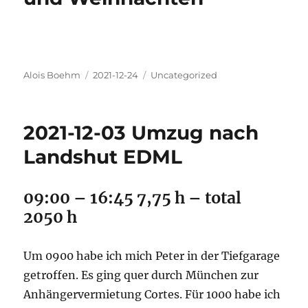
Autor
Veröffentlicht
Kategorien
Alois Boehm
2021-12-24
Uncategorized
am
2021-12-03 Umzug nach
Landshut EDML
09:00 – 16:45 7,75 h – total
2050 h
Um 0900 habe ich mich Peter in der Tiefgarage
getroffen. Es ging quer durch München zur
Anhängervermietung Cortes. Für 1000 habe ich