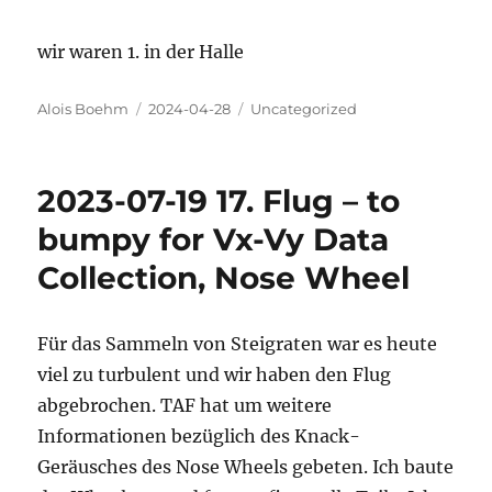
wir waren 1. in der Halle
Autor
Veröffentlicht
Kategorien
Alois Boehm
2024-04-28
Uncategorized
am
2023-07-19 17. Flug – to
bumpy for Vx-Vy Data
Collection, Nose Wheel
Für das Sammeln von Steigraten war es heute
viel zu turbulent und wir haben den Flug
abgebrochen. TAF hat um weitere
Informationen bezüglich des Knack-
Geräusches des Nose Wheels gebeten. Ich baute