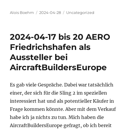
Autor
Veröffentlicht
Kategorien
Alois Boehm
2024-04-28
Uncategorized
am
2024-04-17 bis 20 AERO
Friedrichshafen als
Aussteller bei
AircraftBuildersEurope
Es gab viele Gespräche. Dabei war tatsächlich
einer, der sich für die Sling 2 im speziellen
interessiert hat und als potentieller Käufer in
Frage kommen könnte. Aber mit dem Verkauf
habe ich ja nichts zu tun. Mich haben die
AircraftBuildersEurope gefragt, ob ich bereit