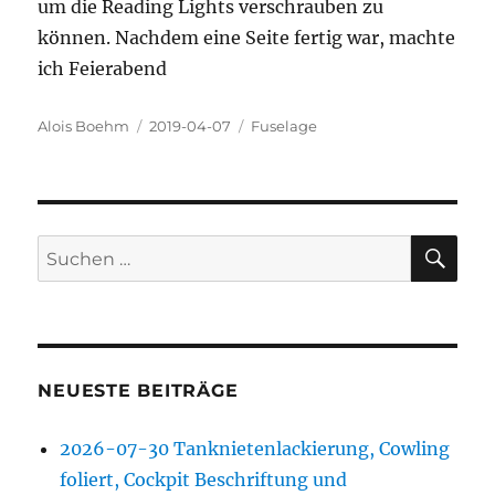
um die Reading Lights verschrauben zu
können. Nachdem eine Seite fertig war, machte
ich Feierabend
Autor
Veröffentlicht
Kategorien
Alois Boehm
2019-04-07
Fuselage
am
SU
Suchen
nach:
NEUESTE BEITRÄGE
2026-07-30 Tanknietenlackierung, Cowling
foliert, Cockpit Beschriftung und