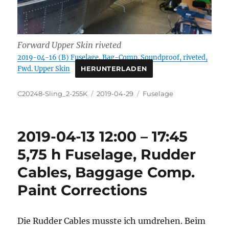
Forward Upper Skin riveted
2019-04-16 (B) Fuselage, Bag-Comp. Soundproof, riveted,
Fwd. Upper Skin
HERUNTERLADEN
Autor
Veröffentlicht
Kategorien
C20248-Sling_2-255K
2019-04-29
Fuselage
am
2019-04-13 12:00 – 17:45
5,75 h Fuselage, Rudder
Cables, Baggage Comp.
Paint Corrections
Die Rudder Cables musste ich umdrehen. Beim