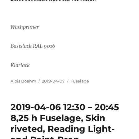
Washprimer
Basislack RAL 9016
Klarlack
Autor
Veröffentlicht
Kategorien
Alois Boehm
2019-04-07
Fuselage
am
2019-04-06 12:30 – 20:45
8,25 h Fuselage, Skin
riveted, Reading Light-