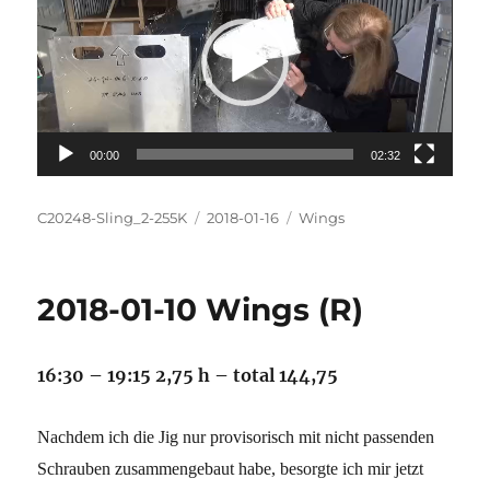
00:00
02:32
Autor
Veröffentlicht
Kategorien
C20248-Sling_2-255K
2018-01-16
Wings
am
2018-01-10 Wings (R)
16:30 – 19:15 2,75 h – total 144,75
Nachdem ich die Jig nur provisorisch mit nicht passenden
Schrauben zusammengebaut habe, besorgte ich mir jetzt