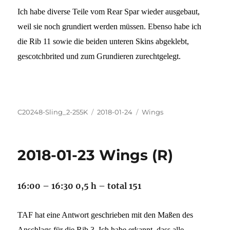
Ich habe diverse Teile vom Rear Spar wieder ausgebaut,
weil sie noch grundiert werden müssen. Ebenso habe ich
die Rib 11 sowie die beiden unteren Skins abgeklebt,
gescotchbrited und zum Grundieren zurechtgelegt.
Autor
Veröffentlicht
Kategorien
C20248-Sling_2-255K
2018-01-24
Wings
am
2018-01-23 Wings (R)
16:00 – 16:30 0,5 h – total 151
TAF hat eine Antwort geschrieben mit den Maßen des
Anschlags für die Rib 3. Ich habe erkannt, dass alle