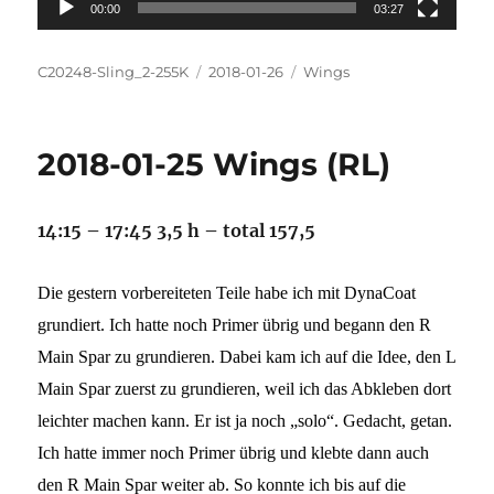
00:00
03:27
Autor
Veröffentlicht
Kategorien
C20248-Sling_2-255K
2018-01-26
Wings
am
2018-01-25 Wings (RL)
14:15 – 17:45 3,5 h – total 157,5
Die gestern vorbereiteten Teile habe ich mit DynaCoat
grundiert. Ich hatte noch Primer übrig und begann den R
Main Spar zu grundieren. Dabei kam ich auf die Idee, den L
Main Spar zuerst zu grundieren, weil ich das Abkleben dort
leichter machen kann. Er ist ja noch „solo“. Gedacht, getan.
Ich hatte immer noch Primer übrig und klebte dann auch
den R Main Spar weiter ab. So konnte ich bis auf die