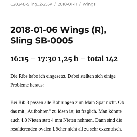
Autor
Veröffentlicht
Kategorien
C20248-Sling_2-255K
2018-01-11
Wings
am
2018-01-06 Wings (R),
Sling SB-0005
16:15 – 17:30 1,25 h – total 142
Die Ribs habe ich eingesetzt. Dabei stellten sich einige
Probleme heraus:
Bei Rib 3 passen alle Bohrungen zum Main Spar nicht. Ob
das mit „Aufbohren“ zu lösen ist, ist fraglich. Man könnte
auch 4,8 Nieten statt 4 mm Nieten nehmen. Dann sind die
resultierenden ovalen Löcher nicht all zu sehr exzentrisch.