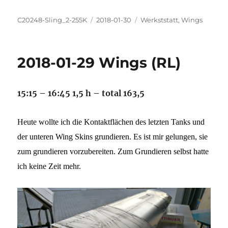
Autor
Veröffentlicht
Kategorien
C20248-Sling_2-255K
2018-01-30
Werkststatt
,
Wings
am
2018-01-29 Wings (RL)
15:15 – 16:45 1,5 h – total 163,5
Heute wollte ich die Kontaktflächen des letzten Tanks und
der unteren Wing Skins grundieren. Es ist mir gelungen, sie
zum grundieren vorzubereiten. Zum Grundieren selbst hatte
ich keine Zeit mehr.