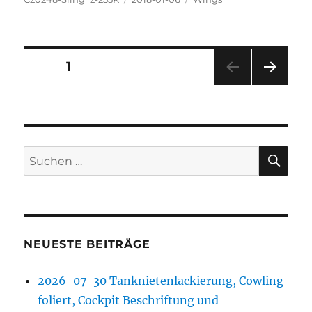
am
Seitennummerierung
SEITE
1
NÄC
der
HSTE
SEIT
Beiträge
E
SU
Suchen
nach:
NEUESTE BEITRÄGE
2026-07-30 Tanknietenlackierung, Cowling
foliert, Cockpit Beschriftung und