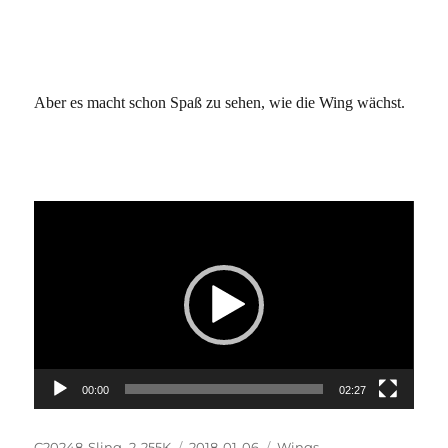
Aber es macht schon Spaß zu sehen, wie die Wing wächst.
Video-
Player
00:00
02:27
Autor
Veröffentlicht
Kategorien
C20248-Sling_2-255K
2018-01-06
Wings