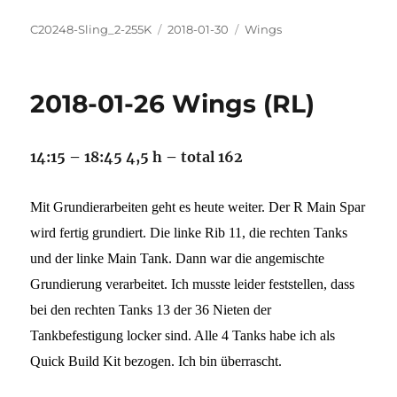
Autor
Veröffentlicht
Kategorien
C20248-Sling_2-255K
2018-01-30
Wings
am
2018-01-26 Wings (RL)
14:15 – 18:45 4,5 h – total 162
Mit Grundierarbeiten geht es heute weiter. Der R Main Spar
wird fertig grundiert. Die linke Rib
11, die rechten Tanks
und der linke Main Tank. Dann war die angemischte
Grundierung verarbeitet. Ich musste leider feststellen, dass
bei den rechten Tanks 13 der 36 Nieten der
Tankbefestigung locker sind. Alle 4 Tanks habe ich als
Quick Build Kit bezogen. Ich bin überrascht.