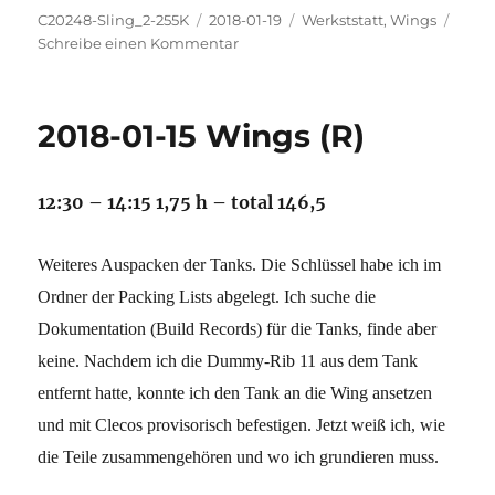
Autor
Veröffentlicht
Kategorien
C20248-Sling_2-255K
2018-01-19
Werkststatt
,
Wings
am
zu
Schreibe einen Kommentar
2018-
01-
18
2018-01-15 Wings (R)
Wings
(R),
Werkstatt
12:30 – 14:15 1,75 h – total 146,5
Weiteres Auspacken der Tanks. Die Schlüssel habe ich im
Ordner der Packing Lists abgelegt. Ich suche die
Dokumentation (Build Records) für die Tanks, finde aber
keine. Nachdem ich die Dummy-Rib 11 aus dem Tank
entfernt hatte, konnte ich den Tank an die Wing ansetzen
und mit Clecos provisorisch befestigen. Jetzt weiß ich, wie
die Teile zusammengehören und wo ich grundieren muss.