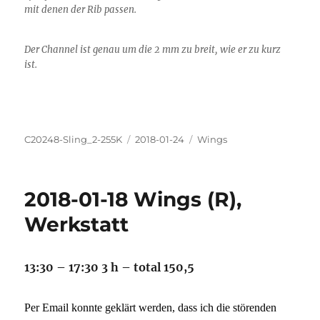
mit denen der Rib passen.
Der Channel ist genau um die 2 mm zu breit, wie er zu kurz
ist.
Autor
Veröffentlicht
Kategorien
C20248-Sling_2-255K
2018-01-24
Wings
am
2018-01-18 Wings (R),
Werkstatt
13:30 – 17:30 3 h – total 150,5
Per Email konnte geklärt werden, dass ich die störenden