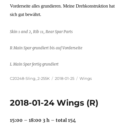
Vorderseite alles grundieren. Meine Drehkonstruktion hat
sich gut bewährt.
Skin 1 and 2, Rib 11, Rear Spar Parts
R Main Spar grundiert bis auf Vorderseite
L Main Spar fertig grundiert
Autor
Veröffentlicht
Kategorien
C20248-Sling_2-255K
2018-01-25
Wings
am
2018-01-24 Wings (R)
15:00 – 18:00 3 h – total 154