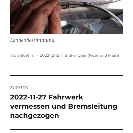
Längenbestimmung
Autor
Veröffentlicht
Kategorien
Alois Boehm
2022-12-12
Brake
,
Gear (Nose and Main)
am
Beitragsnavigation
ZURÜCK
2022-11-27 Fahrwerk
Vorheriger
Beitrag:
vermessen und Bremsleitung
nachgezogen