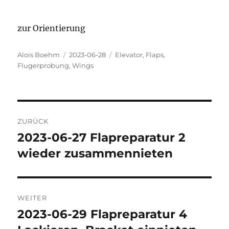
zur Orientierung
Autor
Veröffentlicht
Kategorien
Alois Boehm
2023-06-28
Elevator
,
Flaps
,
am
Flugerprobung
,
Wings
Beitragsnavigation
ZURÜCK
2023-06-27 Flapreparatur 2
Vorheriger
Beitrag:
wieder zusammennieten
WEITER
2023-06-29 Flapreparatur 4
Nächster
Beitrag: