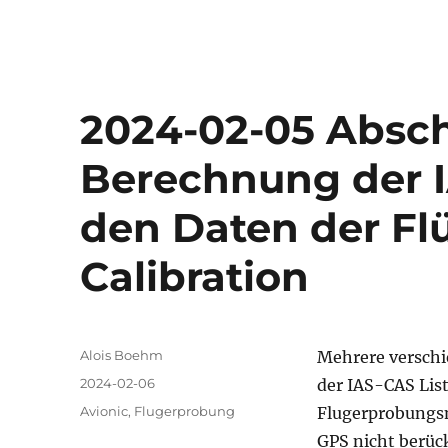
2024-02-05 Absc
Berechnung der I
den Daten der Flüg
Calibration
Autor
Alois Boehm
Mehrere verschi
Veröffentlicht
2024-02-06
der IAS-CAS Lis
am
Kategorien
Avionic
,
Flugerprobung
Flugerprobungsma
GPS nicht berück