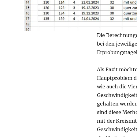
Die Berechnungen
bei den jeweili
Erprobungstageb
Als Fazit möcht
Hauptproblem dar
wie auch die Vi
Geschwindigkeits
gehalten werden
sind diese Meth
mit der Kreismi
Geschwindigkeit