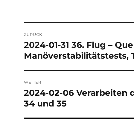
Beitragsnavigation
ZURÜCK
2024-01-31 36. Flug – Que
Vorheriger
Beitrag:
Manöverstabilitätstests,
WEITER
2024-02-06 Verarbeiten d
Nächster
Beitrag:
34 und 35