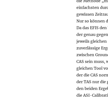
die Methode „mi
einfachsten dur
gewissen Zeitra
Nur so können di
Da das EFIS den 
der genau gegen
jeweils gleiche
zuverlässige Er
zwischen Ground
CAS sein muss, 
gleichen Tool v
der die CAS norm
der TAS nur die 
den beiden Erge
die ASI-Calibrat