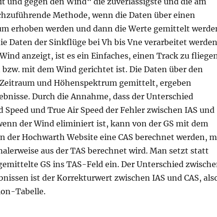
t und gegen den Wind“ die zuverlässigste und die am
chzuführende Methode, wenn die Daten über einen
um erhoben werden und dann die Werte gemittelt werde
e Daten der Sinkflüge bei Vh bis Vne verarbeitet werden
Wind anzeigt, ist es ein Einfaches, einen Track zu fliege
 bzw. mit dem Wind gerichtet ist. Die Daten über den
n Zeitraum und Höhenspektrum gemittelt, ergeben
gebnisse. Durch die Annahme, dass der Unterschied
 Speed und True Air Speed der Fehler zwischen IAS und
wenn der Wind eliminiert ist, kann von der GS mit dem
on der Hochwarth Website eine CAS berechnet werden, m
alerweise aus der TAS berechnet wird. Man setzt statt
gemittelte GS ins TAS-Feld ein. Der Unterschied zwisch
bnissen ist der Korrekturwert zwischen IAS und CAS, als
ion-Tabelle.