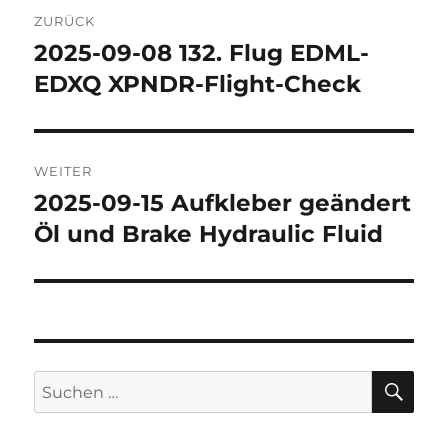
Beitragsnavigation
ZURÜCK
2025-09-08 132. Flug EDML-
Vorheriger
Beitrag:
EDXQ XPNDR-Flight-Check
WEITER
2025-09-15 Aufkleber geändert
Nächster
Beitrag:
Öl und Brake Hydraulic Fluid
SU
Suchen
nach: