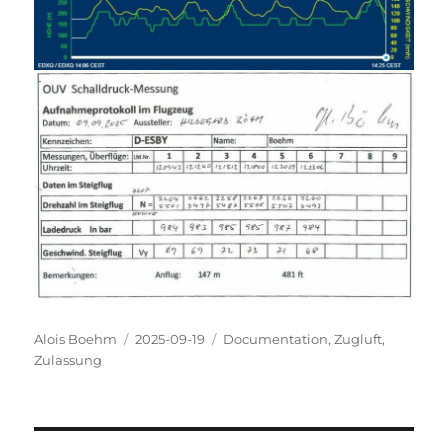
Autor
Veröffentlicht
Kategorien
Alois Boehm
2025-09-19
Documentation
,
Zugluft
,
am
Zulassung