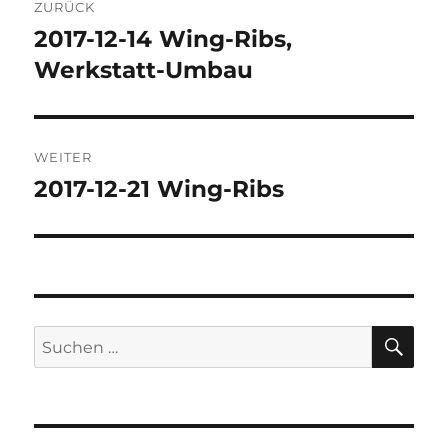
ZURÜCK
2017-12-14 Wing-Ribs,
Vorheriger
Beitrag:
Werkstatt-Umbau
WEITER
2017-12-21 Wing-Ribs
Nächster
Beitrag:
SU
Suchen
nach: