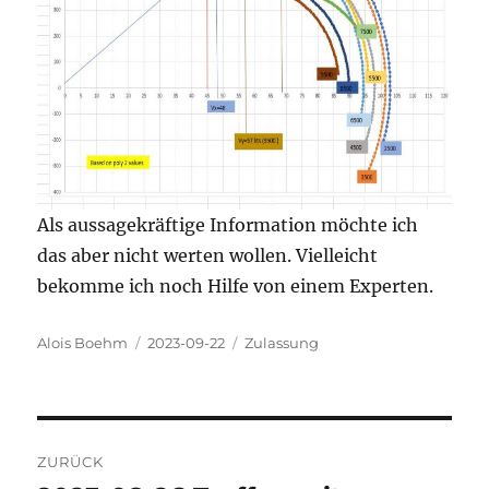
Als aussagekräftige Information möchte ich
das aber nicht werten wollen. Vielleicht
bekomme ich noch Hilfe von einem Experten.
Autor
Veröffentlicht
Kategorien
Alois Boehm
2023-09-22
Zulassung
am
Beitragsnavigation
ZURÜCK