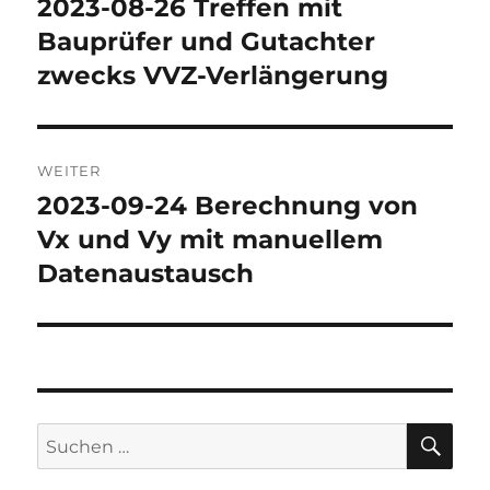
2023-08-26 Treffen mit
Vorheriger
Beitrag:
Bauprüfer und Gutachter
zwecks VVZ-Verlängerung
WEITER
2023-09-24 Berechnung von
Nächster
Beitrag:
Vx und Vy mit manuellem
Datenaustausch
SU
Suchen
nach: