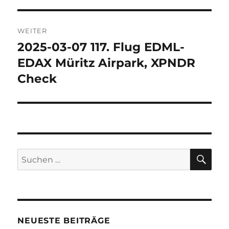
WEITER
2025-03-07 117. Flug EDML-
Nächster
Beitrag:
EDAX Müritz Airpark, XPNDR
Check
SU
Suchen
nach:
NEUESTE BEITRÄGE