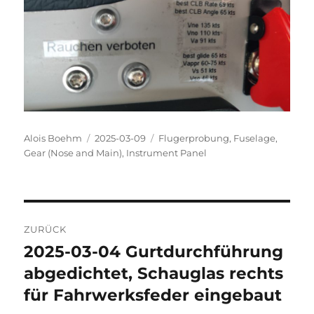
Autor
Veröffentlicht
Kategorien
Alois Boehm
2025-03-09
Flugerprobung
,
Fuselage
,
am
Gear (Nose and Main)
,
Instrument Panel
Beitragsnavigation
ZURÜCK
2025-03-04 Gurtdurchführung
Vorheriger
Beitrag:
abgedichtet, Schauglas rechts
für Fahrwerksfeder eingebaut