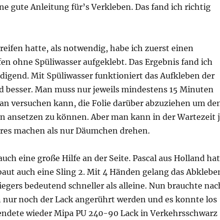
ne gute Anleitung für’s Verkleben. Das fand ich richtig
reifen hatte, als notwendig, habe ich zuerst einen
en ohne Spüliwasser aufgeklebt. Das Ergebnis fand ich
edigend. Mit Spüliwasser funktioniert das Aufkleben der
d besser. Man muss nur jeweils mindestens 15 Minuten
an versuchen kann, die Folie darüber abzuziehen um de
en ansetzen zu können. Aber man kann in der Wartezeit 
res machen als nur Däumchen drehen.
auch eine große Hilfe an der Seite. Pascal aus Holland hat
baut auch eine Sling 2. Mit 4 Händen gelang das Abklebe
egers bedeutend schneller als alleine. Nun brauchte nac
 nur noch der Lack angerührt werden und es konnte los
endete wieder Mipa PU 240-90 Lack in Verkehrsschwarz