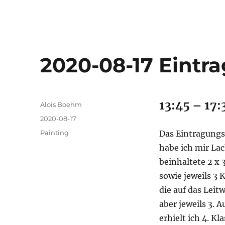
2020-08-17 Eintr
13:45 – 17:
Autor
Alois Boehm
Veröffentlicht
2020-08-17
am
Kategorien
Painting
Das Eintragungsz
habe ich mir Lac
beinhaltete 2 x
sowie jeweils 3 
die auf das Leitw
aber jeweils 3. A
erhielt ich 4. K