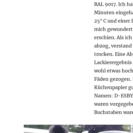
RAL 9017. Ich ha
Minuten eingeha
25° C und einer 
mich gewundert,
erschien. Als i
abzog, verstand
trocken. Eine Ab
Lackierergebnis 
wohl etwas hoch
Fäden gezogen. 
Küchenpapier gut
Namen: D-ESBY. 
waren vorgegeben
Buchstaben ware