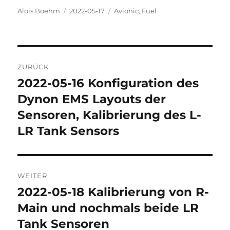
Autor
Veröffentlicht
Kategorien
Alois Boehm
2022-05-17
Avionic
,
Fuel
am
Beitragsnavigation
ZURÜCK
2022-05-16 Konfiguration des
Vorheriger
Beitrag:
Dynon EMS Layouts der
Sensoren, Kalibrierung des L-
LR Tank Sensors
WEITER
2022-05-18 Kalibrierung von R-
Nächster
Beitrag:
Main und nochmals beide LR
Tank Sensoren