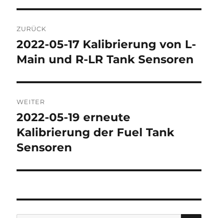
Beitragsnavigation
ZURÜCK
2022-05-17 Kalibrierung von L-
Vorheriger
Beitrag:
Main und R-LR Tank Sensoren
WEITER
2022-05-19 erneute
Nächster
Beitrag:
Kalibrierung der Fuel Tank
Sensoren
SU