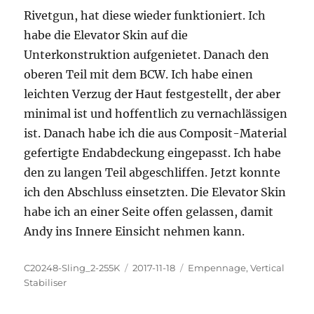
Rivetgun, hat diese wieder funktioniert. Ich
habe die Elevator Skin auf die
Unterkonstruktion aufgenietet. Danach den
oberen Teil mit dem BCW. Ich habe einen
leichten Verzug der Haut festgestellt, der aber
minimal ist und hoffentlich zu vernachlässigen
ist. Danach habe ich die aus Composit-Material
gefertigte Endabdeckung eingepasst. Ich habe
den zu langen Teil abgeschliffen. Jetzt konnte
ich den Abschluss einsetzten. Die Elevator Skin
habe ich an einer Seite offen gelassen, damit
Andy ins Innere Einsicht nehmen kann.
Autor
Veröffentlicht
Kategorien
C20248-Sling_2-255K
2017-11-18
Empennage
,
Vertical
am
Stabiliser