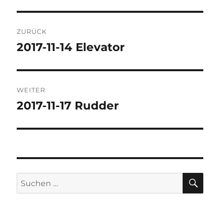
Beitragsnavigation
ZURÜCK
2017-11-14 Elevator
Vorheriger
Beitrag:
WEITER
2017-11-17 Rudder
Nächster
Beitrag:
SU
Suchen
nach: