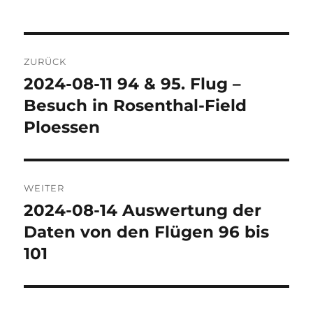
Beitragsnavigation
ZURÜCK
2024-08-11 94 & 95. Flug –
Vorheriger
Beitrag:
Besuch in Rosenthal-Field
Ploessen
WEITER
2024-08-14 Auswertung der
Nächster
Beitrag:
Daten von den Flügen 96 bis
101