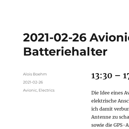
2021-02-26 Avioni
Batteriehalter
13:30 – 1
Autor
Alois Boehm
Veröffentlicht
2021-02-26
am
Kategorien
Avionic
,
Electrics
Die Idee eines A
elektrische Ans
ich damit verbu
Antenne zu scha
sowie die GPS-An