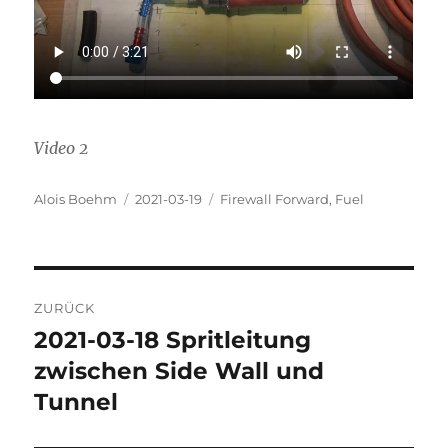
Video 2
Autor
Veröffentlicht
Kategorien
Alois Boehm
2021-03-19
Firewall Forward
,
Fuel
am
Beitragsnavigation
ZURÜCK
2021-03-18 Spritleitung
Vorheriger
Beitrag:
zwischen Side Wall und
Tunnel