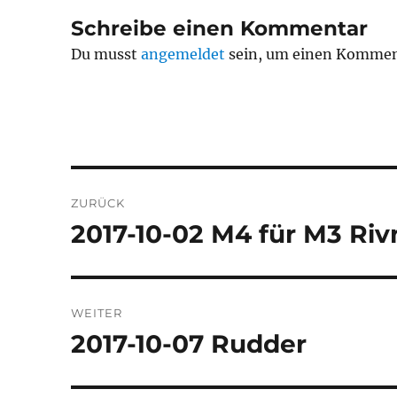
Schreibe einen Kommentar
Du musst
angemeldet
sein, um einen Kommen
Beitragsnavigation
ZURÜCK
2017-10-02 M4 für M3 Riv
Vorheriger
Beitrag:
WEITER
2017-10-07 Rudder
Nächster
Beitrag: