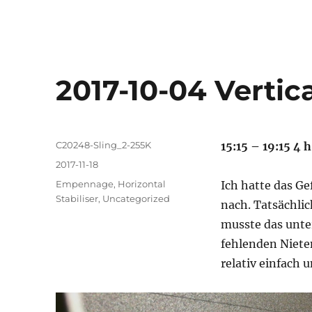
2017-10-04 Vertica
Autor
C20248-Sling_2-255K
15:15 – 19:15 4 h
Veröffentlicht
2017-11-18
am
Kategorien
Empennage
,
Horizontal
Ich hatte das Ge
Stabiliser
,
Uncategorized
nach. Tatsächlic
musste das unter
fehlenden Niete
relativ einfach 