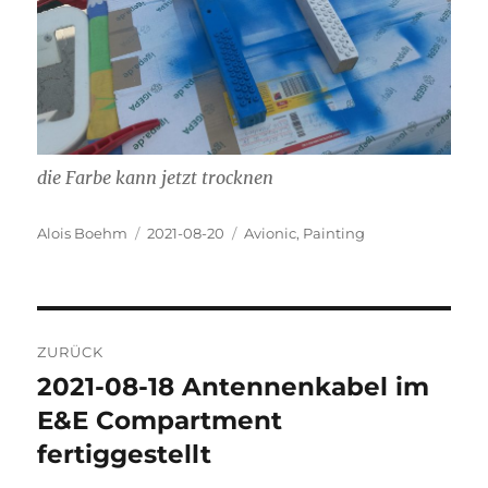
die Farbe kann jetzt trocknen
Autor
Veröffentlicht
Kategorien
Alois Boehm
2021-08-20
Avionic
,
Painting
am
Beitragsnavigation
ZURÜCK
2021-08-18 Antennenkabel im
Vorheriger
Beitrag:
E&E Compartment
fertiggestellt