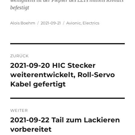
befestigt
Autor
Veröffentlicht
Kategorien
Alois Boehm
2021-09-21
Avionic
,
Electrics
am
Beitragsnavigation
ZURÜCK
2021-09-20 HIC Stecker
Vorheriger
Beitrag:
weiterentwickelt, Roll-Servo
Kabel gefertigt
WEITER
2021-09-22 Tail zum Lackieren
Nächster
Beitrag:
vorbereitet