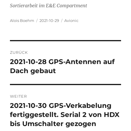
Sortierarbeit im E&E Compartment
Autor
Veröffentlicht
Kategorien
Alois Boehm
2021-10-29
Avionic
am
Beitragsnavigation
ZURÜCK
2021-10-28 GPS-Antennen auf
Vorheriger
Beitrag:
Dach gebaut
WEITER
2021-10-30 GPS-Verkabelung
Nächster
Beitrag:
fertiggestellt. Serial 2 von HDX
bis Umschalter gezogen