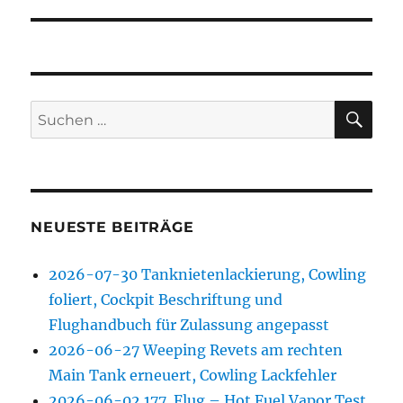
SU
Suchen
nach:
NEUESTE BEITRÄGE
2026-07-30 Tanknietenlackierung, Cowling
foliert, Cockpit Beschriftung und
Flughandbuch für Zulassung angepasst
2026-06-27 Weeping Revets am rechten
Main Tank erneuert, Cowling Lackfehler
2026-06-02 177. Flug – Hot Fuel Vapor Test