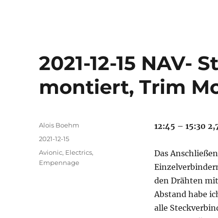
2021-12-15 NAV- S
montiert, Trim M
Autor
Alois Boehm
12:45 – 15:30 2,
Veröffentlicht
2021-12-15
am
Kategorien
Avionic
,
Electrics
,
Das Anschließen
Empennage
Einzelverbindern
den Drähten mit
Abstand habe ic
alle Steckverbi