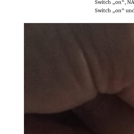
Switch „on“, NA
Switch „on“ und e