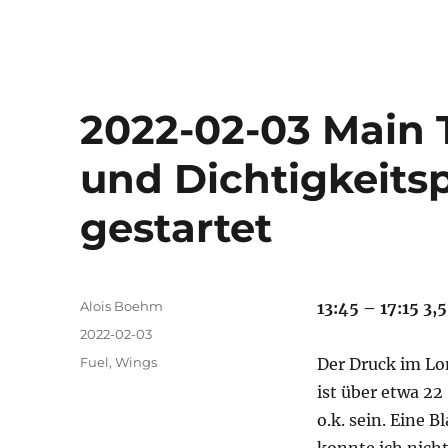
2022-02-03 Main
und Dichtigkeits
gestartet
Autor
Alois Boehm
13:45 – 17:15 3,5
Veröffentlicht
2022-02-03
am
Kategorien
Fuel
,
Wings
Der Druck im Lo
ist über etwa 22
o.k. sein. Eine 
konnte ich nicht