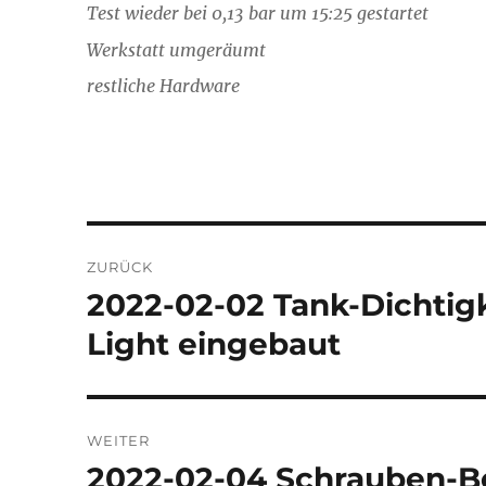
Test wieder bei 0,13 bar um 15:25 gestartet
Werkstatt umgeräumt
restliche Hardware
Beitragsnavigation
ZURÜCK
2022-02-02 Tank-Dichtigk
Vorheriger
Beitrag:
Light eingebaut
WEITER
2022-02-04 Schrauben-Be
Nächster