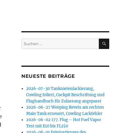
SUCHEN
Suchen
nach:
NEUESTE BEITRÄGE
2026-07-30 Tanknietenlackierung,
Cowling foliert, Cockpit Beschriftung und
Flughandbuch für Zulassung angepasst
2026-06-27 Weeping Revets am rechten
r
Main Tank erneuert, Cowling Lackfehler
e
2026-06-02 177. Flug – Hot Fuel Vapor
d
Test mit E10 bis FL150
2026-06-01 Feinjustierung des