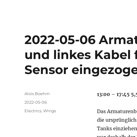
2022-05-06 Arma
und linkes Kabel 
Sensor eingezog
Autor
Alois Boehm
13:00 – 17:45 5,
Veröffentlicht
2022-05-06
am
Kategorien
Electrics
,
Wings
Das Armaturenbr
die ursprünglic
Tanks einziehen
war deshalb der