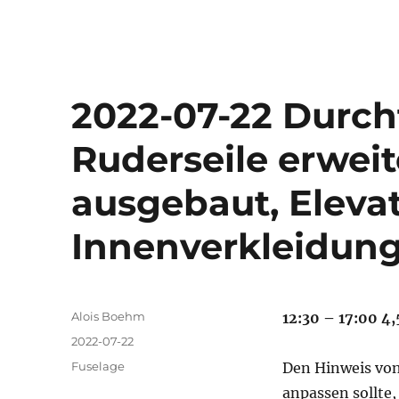
2022-07-22 Durch
Ruderseile erweit
ausgebaut, Elevato
Innenverkleidung
Autor
Alois Boehm
12:30 – 17:00 4,
Veröffentlicht
2022-07-22
am
Kategorien
Fuselage
Den Hinweis von
anpassen sollte,