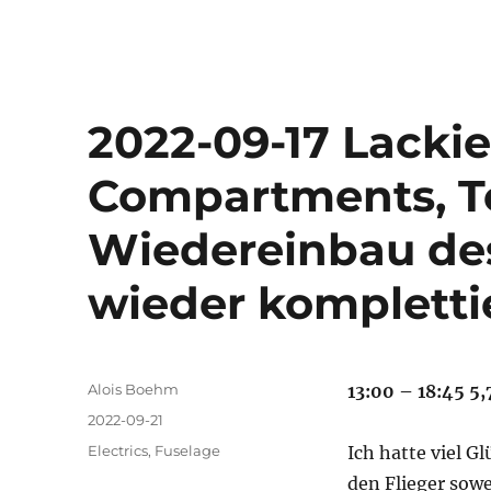
2022-09-17 Lacki
Compartments, T
Wiedereinbau des
wieder kompletti
Autor
Alois Boehm
13:00 – 18:45 5,
Veröffentlicht
2022-09-21
am
Kategorien
Electrics
,
Fuselage
Ich hatte viel G
den Flieger sow