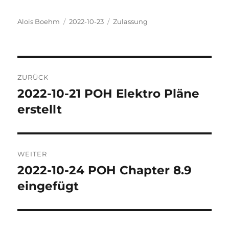
Autor
Veröffentlicht
Kategorien
Alois Boehm
2022-10-23
Zulassung
am
Beitragsnavigation
ZURÜCK
2022-10-21 POH Elektro Pläne
Vorheriger
Beitrag:
erstellt
WEITER
2022-10-24 POH Chapter 8.9
Nächster
Beitrag:
eingefügt