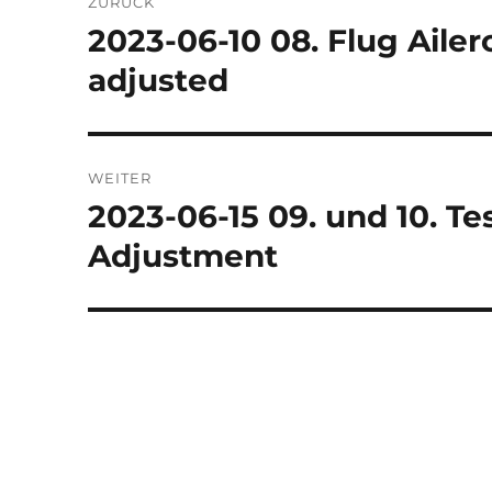
ZURÜCK
2023-06-10 08. Flug Ailer
Vorheriger
Beitrag:
adjusted
WEITER
2023-06-15 09. und 10. T
Nächster
Beitrag:
Adjustment