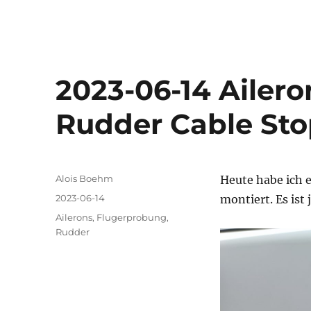
2023-06-14 Ailero
Rudder Cable Sto
Autor
Alois Boehm
Heute habe ich e
Veröffentlicht
2023-06-14
montiert. Es ist 
am
Kategorien
Ailerons
,
Flugerprobung
,
Rudder