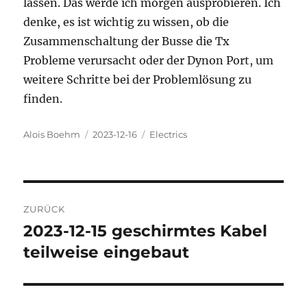
lassen. Das werde ich morgen ausprobieren. Ich
denke, es ist wichtig zu wissen, ob die
Zusammenschaltung der Busse die Tx
Probleme verursacht oder der Dynon Port, um
weitere Schritte bei der Problemlösung zu
finden.
Autor
Veröffentlicht
Kategorien
Alois Boehm
2023-12-16
Electrics
am
Beitragsnavigation
ZURÜCK
2023-12-15 geschirmtes Kabel
Vorheriger
Beitrag:
teilweise eingebaut