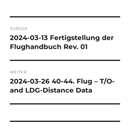
am
Beitragsnavigation
ZURÜCK
2024-03-13 Fertigstellung der
Vorheriger
Beitrag:
Flughandbuch Rev. 01
WEITER
2024-03-26 40-44. Flug – T/O-
Nächster
Beitrag:
and LDG-Distance Data