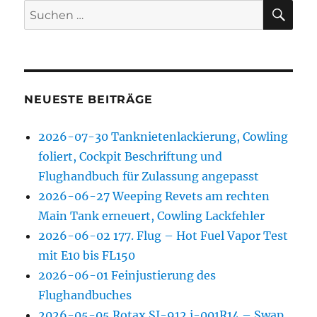
SU
Suchen
nach:
NEUESTE BEITRÄGE
2026-07-30 Tanknietenlackierung, Cowling
foliert, Cockpit Beschriftung und
Flughandbuch für Zulassung angepasst
2026-06-27 Weeping Revets am rechten
Main Tank erneuert, Cowling Lackfehler
2026-06-02 177. Flug – Hot Fuel Vapor Test
mit E10 bis FL150
2026-06-01 Feinjustierung des
Flughandbuches
2026-05-05 Rotax SI-912 i-001R14 – Swap