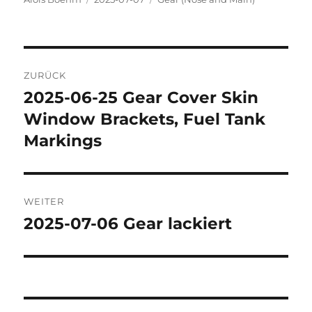
am
Beitragsnavigation
ZURÜCK
2025-06-25 Gear Cover Skin
Vorheriger
Beitrag:
Window Brackets, Fuel Tank
Markings
WEITER
2025-07-06 Gear lackiert
Nächster
Beitrag: