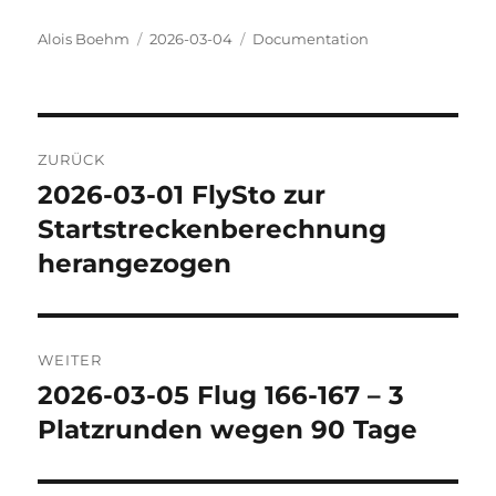
Autor
Veröffentlicht
Kategorien
Alois Boehm
2026-03-04
Documentation
am
Beitragsnavigation
ZURÜCK
2026-03-01 FlySto zur
Vorheriger
Beitrag:
Startstreckenberechnung
herangezogen
WEITER
2026-03-05 Flug 166-167 – 3
Nächster
Beitrag:
Platzrunden wegen 90 Tage