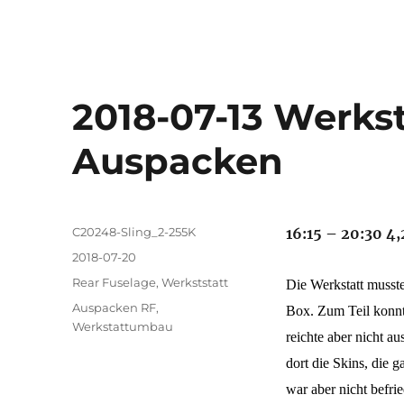
2018-07-13 Werk
Auspacken
Autor
C20248-Sling_2-255K
16:15 – 20:30 4,
Veröffentlicht
2018-07-20
am
Kategorien
Rear Fuselage
,
Werkststatt
Die Werkstatt musste
Schlagwörter
Auspacken RF
,
Box. Zum Teil konnte
Werkstattumbau
reichte aber nicht a
dort die Skins, die 
war aber nicht befri