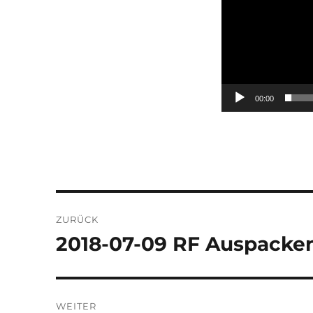
00:00
Beitragsnavigation
ZURÜCK
2018-07-09 RF Auspacken
Vorheriger
Beitrag:
WEITER