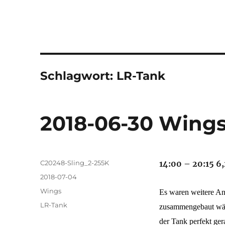
Schlagwort:
LR-Tank
2018-06-30 Wings
Autor
C20248-Sling_2-255K
14:00 – 20:15 6,
Veröffentlicht
2018-07-04
am
Kategorien
Wings
Es waren weitere An
Schlagwörter
LR-Tank
zusammengebaut wäre
der Tank perfekt ger