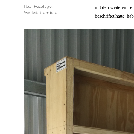
Schlagwörter
Rear Fuselage
,
mit den weiteren Tei
Werkstattumbau
beschriftet hatte, ha