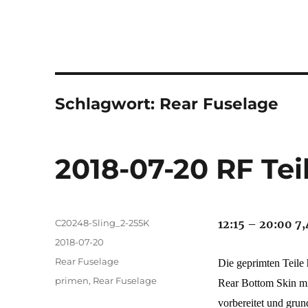
Schlagwort:
Rear Fuselage
2018-07-20 RF Tei
Autor
C20248-Sling_2-255K
12:15 – 20:00 7,
Veröffentlicht
2018-07-20
am
Kategorien
Rear Fuselage
Die geprimten Teile
Schlagwörter
primen
,
Rear Fuselage
Rear Bottom Skin mi
vorbereitet und grun