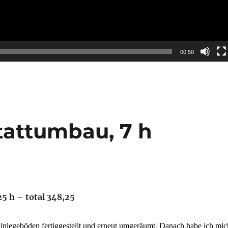
00:50
tattumbau, 7 h
25 h – total 348,25
Einlegeböden fertiggestellt und erneut umgeräumt. Danach habe ich mic