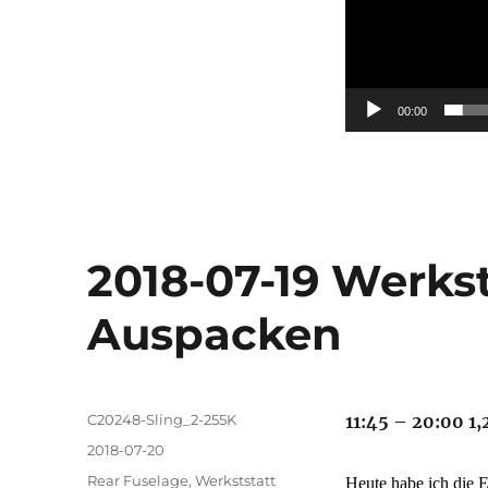
00:00
2018-07-19 Werks
Auspacken
Autor
C20248-Sling_2-255K
11:45 – 20:00 1,
Veröffentlicht
2018-07-20
am
Kategorien
Rear Fuselage
,
Werkststatt
Heute habe ich die 