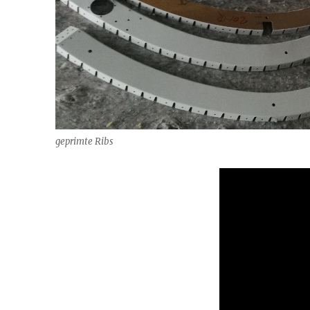
geprimte Ribs
Video-
Player