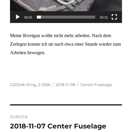
00:00
00:31
Meine Rivetgun wollte nicht mehr arbeiten. Nach dem
Zerlegen konnte ich sie nach etwa einer Stunde wieder zum
Arbeiten bewegen.
Autor
Veröffentlicht
Kategorien
C20248-Sling_2-255K
2018-11-08
Center Fuselage
am
Beitragsnavigation
ZURÜCK
2018-11-07 Center Fuselage
Vorheriger