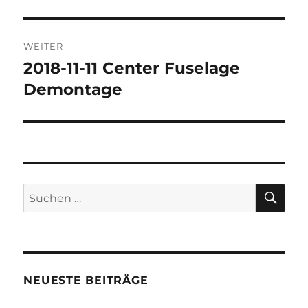
Beitrag:
WEITER
2018-11-11 Center Fuselage
Nächster
Beitrag:
Demontage
SU
Suchen
nach:
NEUESTE BEITRÄGE