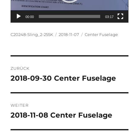
00:00
03:17
Autor
Veröffentlicht
Kategorien
C20248-Sling_2-255K
2018-11-07
Center Fuselage
am
Beitragsnavigation
ZURÜCK
2018-09-30 Center Fuselage
Vorheriger
Beitrag:
WEITER
2018-11-08 Center Fuselage
Nächster
Beitrag: