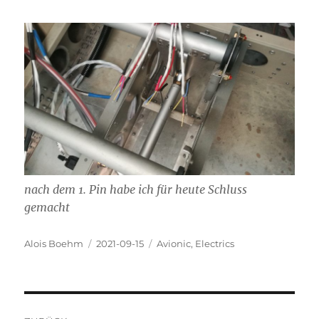
nach dem 1. Pin habe ich für heute Schluss
gemacht
Autor
Veröffentlicht
Kategorien
Alois Boehm
2021-09-15
Avionic
,
Electrics
am
Beitragsnavigation