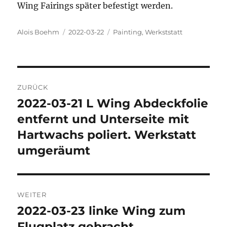
Wing Fairings später befestigt werden.
Autor
Veröffentlicht
Kategorien
Alois Boehm
2022-03-22
Painting
,
Werkststatt
am
Beitragsnavigation
ZURÜCK
2022-03-21 L Wing Abdeckfolie
Vorheriger
Beitrag:
entfernt und Unterseite mit
Hartwachs poliert. Werkstatt
umgeräumt
WEITER
2022-03-23 linke Wing zum
Nächster
Beitrag:
Flugplatz gebracht