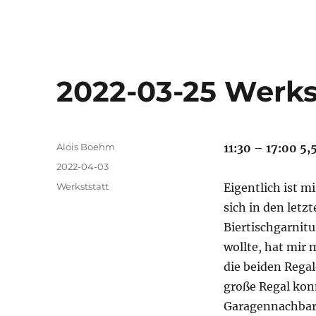
2022-03-25 Werks
Autor
Alois Boehm
11:30 – 17:00 5,
Veröffentlicht
2022-04-03
am
Kategorien
Werkststatt
Eigentlich ist mi
sich in den letz
Biertischgarnitu
wollte, hat mi
die beiden Regal
große Regal konn
Garagennachbar. 