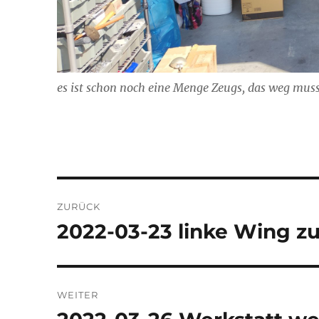
es ist schon noch eine Menge Zeugs, das weg mus
Beitragsnavigation
ZURÜCK
2022-03-23 linke Wing z
Vorheriger
Beitrag:
WEITER
Nächster